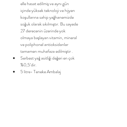
elle hasat edilmiş ve aynı gün 
içinde yüksek teknoloji ve hijyen 
koşullarına sahip yağhanemizde 
soğuk olarak sıkılmıştır. Bu sayede 
27 derecenin üzerinde yok 
olmaya başlayan vitamin, mineral 
ve poliphonel antioksidanlar 
tamamen muhafaza edilmiştir .
Serbest yağ asitliği değeri en çok 
%0,5’dir.  
5 litre- Teneke Ambalaj
Savorel Organik antioksidan ve 
fenolik bileşenler açısından zengin 
bir sızma zeytinyağıdır. Boğaz ve 
geniz bölgenizde hafif yakıcı bir 
tad bırakır. 
Yemeklerinizi, 
mezelerinizi lezzetlendirmek için 
yüksek ısıda ve soğuk olarak 