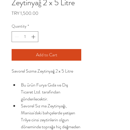
Zeytinyağ 2 x 5 Litre
Price
TRY 1,500.00
Quantity
*
Add to Cart
Savorel Sızma Zeytinyağ 2 x 5 Litre
Bu ürün Furya Gıda ve Dış 
Ticaret Ltd. tarafından 
gönderilecektir.
Savorel Sız ma Zeytinyağı, 
Manisa'daki bahçelerde yetişen 
Trilye cinsi zeytinlerin olgun 
döneminde toprağa hiç değmeden 